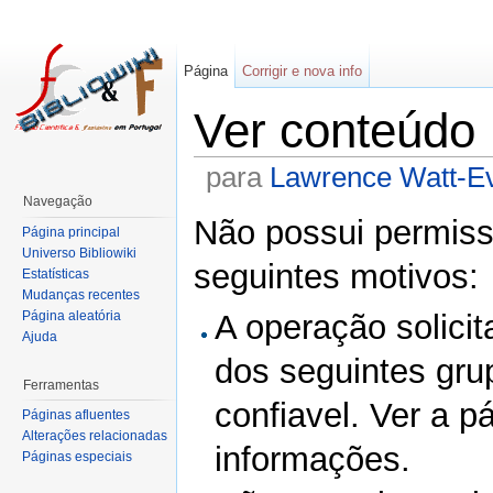
Página
Corrigir e nova info
Ver conteúdo
para
Lawrence Watt-E
Navegação
Não possui permissã
Página principal
Universo Bibliowiki
seguintes motivos:
Estatísticas
Mudanças recentes
Página aleatória
A operação solicit
Ajuda
dos seguintes gru
Ferramentas
confiavel. Ver a p
Páginas afluentes
Alterações relacionadas
informações.
Páginas especiais