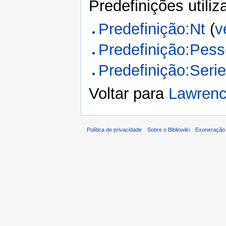
Predefinições utili
Predefinição:Nt
(
v
Predefinição:Pes
Predefinição:Seri
Voltar para
Lawrenc
Política de privacidade
Sobre o Bibliowiki
Exoneração 