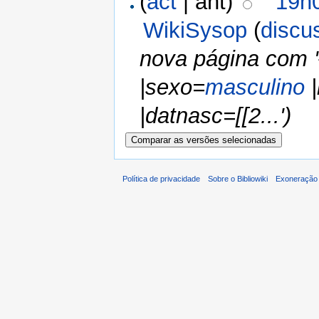
(
act
| ant)
19h0
WikiSysop
(
discu
nova página com '
|sexo=
masculino
|
|datnasc=[[2...')
Política de privacidade
Sobre o Bibliowiki
Exoneração 