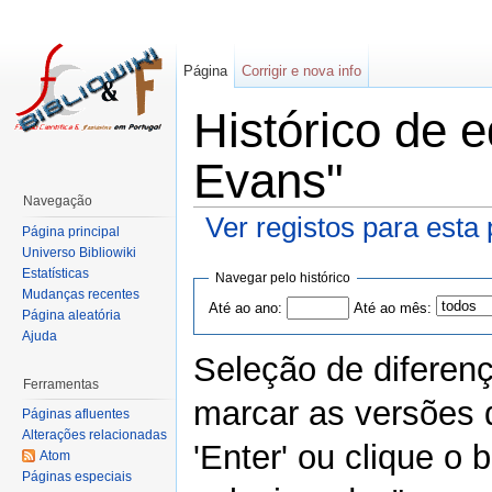
Página
Corrigir e nova info
Histórico de 
Evans"
Navegação
Ver registos para esta
Página principal
Universo Bibliowiki
Estatísticas
Navegar pelo histórico
Mudanças recentes
Até ao ano:
Até ao mês:
Página aleatória
Ajuda
Seleção de diferen
Ferramentas
marcar as versões 
Páginas afluentes
Alterações relacionadas
'Enter' ou clique o
Atom
Páginas especiais