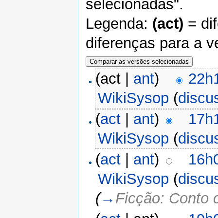
selecionadas".
Legenda:
(act)
= di
diferenças para a v
(act |
ant
)
22h1
WikiSysop
(
discu
(
act
|
ant
)
17h1
WikiSysop
(
discu
(
act
|
ant
)
16h
WikiSysop
(
discu
(
→
Ficção: Conto 