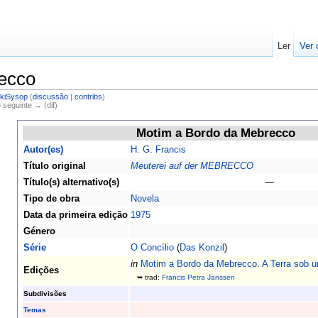
Ler
Ver 
ecco
kiSysop
(
discussão
|
contribs
)
o seguinte → (dif)
Motim a Bordo da Mebrecco
Autor(es)
H. G. Francis
Título original
Meuterei auf der MEBRECCO
Título(s) alternativo(s)
—
Tipo de obra
Novela
Data da primeira edição
1975
Género
Série
O Concílio
(
Das Konzil
)
in
Motim a Bordo da Mebrecco. A Terra sob u
Edições
➥ trad:
Francis Petra Janssen
Subdivisões
Temas