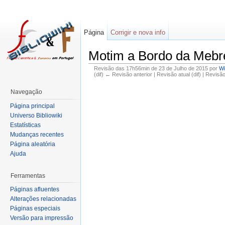
Página
Corrigir e nova info
Motim a Bordo da Mebr
Revisão das 17h56min de 23 de Julho de 2015 por
Wi
(dif) ← Revisão anterior | Revisão atual (dif) | Revisã
Navegação
Página principal
Universo Bibliowiki
Estatísticas
Mudanças recentes
Página aleatória
Ajuda
Ferramentas
Páginas afluentes
Alterações relacionadas
Páginas especiais
Versão para impressão