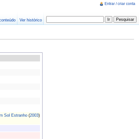
Entrar / criar conta
conteúdo
Ver histórico
m Sol Estranho
(
2003
)