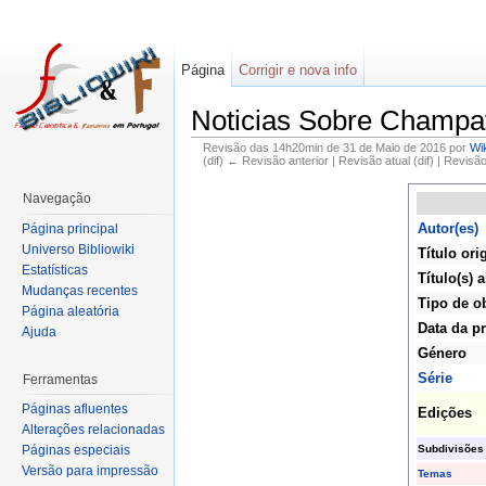
Página
Corrigir e nova info
Noticias Sobre Champa
Revisão das 14h20min de 31 de Maio de 2016 por
Wi
(dif) ← Revisão anterior | Revisão atual (dif) | Revisã
Navegação
Autor(es)
Página principal
Universo Bibliowiki
Título ori
Estatísticas
Título(s) a
Mudanças recentes
Tipo de o
Página aleatória
Data da p
Ajuda
Género
Série
Ferramentas
Páginas afluentes
Edições
Alterações relacionadas
Subdivisões
Páginas especiais
Versão para impressão
Temas