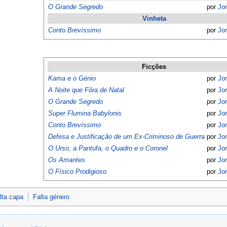
O Grande Segredo
por
Jo
Vinheta
Conto Brevíssimo
por
Jo
Ficções
Kama e o Génio
por
Jo
A Noite que Fôra de Natal
por
Jo
O Grande Segredo
por
Jo
Super Flumina Babylonis
por
Jo
Conto Brevíssimo
por
Jo
Defesa e Justificação de um Ex-Criminoso de Guerra
por
Jo
O Urso, a Pantufa, o Quadro e o Coronel
por
Jo
Os Amantes
por
Jo
O Físico Prodigioso
por
Jo
lta capa
Falta género