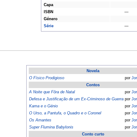
Capa
ISBN
—
Género
Série
—
Novela
O Físico Prodigioso
por
Jo
Contos
A Noite que Fôra de Natal
por
Jo
Defesa e Justificação de um Ex-Criminoso de Guerra
por
Jo
Kama e o Génio
por
Jo
O Urso, a Pantufa, o Quadro e o Coronel
por
Jo
Os Amantes
por
Jo
Super Flumina Babylonis
por
Jo
Conto curto