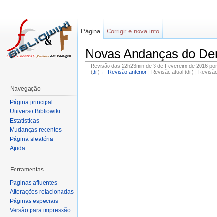
Página
Corrigir e nova info
Novas Andanças do Dem
Revisão das 22h23min de 3 de Fevereiro de 2016 po
(
dif
)
← Revisão anterior
| Revisão atual (dif) | Revisã
Navegação
Página principal
Universo Bibliowiki
Estatísticas
Mudanças recentes
Página aleatória
Ajuda
Ferramentas
Páginas afluentes
Alterações relacionadas
Páginas especiais
Versão para impressão