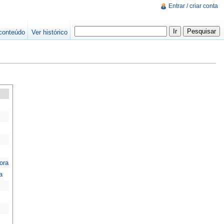
Entrar / criar conta
conteúdo
Ver histórico
ora
a