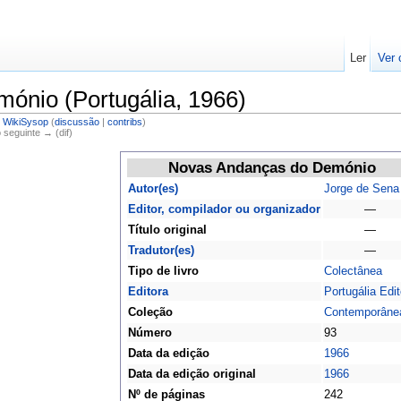
Ler
Ver 
ónio (Portugália, 1966)
r
WikiSysop
(
discussão
|
contribs
)
o seguinte → (dif)
Novas Andanças do Demónio
Autor(es)
Jorge de Sena
Editor, compilador ou organizador
—
Título original
—
Tradutor(es)
—
Tipo de livro
Colectânea
Editora
Portugália Edit
Coleção
Contemporâne
Número
93
Data da edição
1966
Data da edição original
1966
Nº de páginas
242