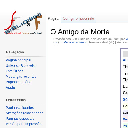
Página
Corrigir e nova info
O Amigo da Morte
Revisão das 03h35min de 2 de Janeiro de 2008 por
W
(
dif
)
← Revisão anterior
| Revisão atual (dif) | Revisã
Navegação
Au
Página principal
Universo Bibliowiki
Tít
Estatísticas
Tít
Mudanças recentes
Ti
Página aleatória
Da
Ajuda
Gé
Sé
Ferramentas
Ed
Páginas afluentes
Sub
Alterações relacionadas
Páginas especiais
Te
Versão para impressão
Pré