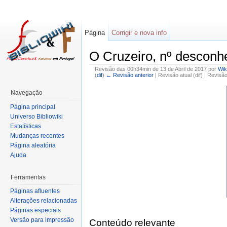
Página
Corrigir e nova info
O Cruzeiro, nº desconh
Revisão das 00h34min de 13 de Abril de 2017 por
Wik
(
dif
)
← Revisão anterior
| Revisão atual (dif) | Revisã
Navegação
Página principal
Universo Bibliowiki
Estatísticas
Mudanças recentes
Página aleatória
Ajuda
Ferramentas
Páginas afluentes
Alterações relacionadas
Páginas especiais
Versão para impressão
Conteúdo relevante