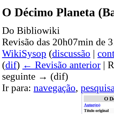
O Décimo Planeta (Ba
Do Bibliowiki
Revisão das 20h07min de 3
WikiSysop
(
discussão
|
cont
(
dif
)
← Revisão anterior
| R
seguinte → (dif)
Ir para:
navegação
,
pesquis
O D
Autor(es)
Título original