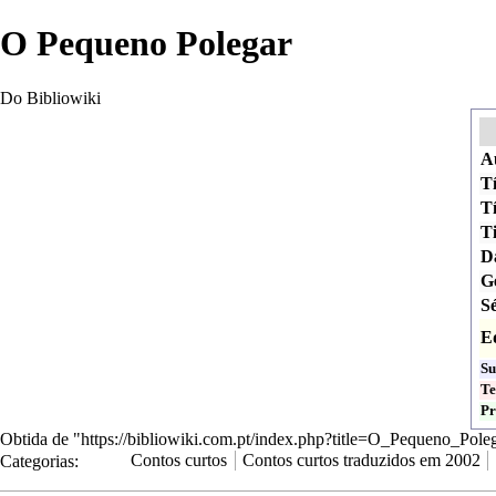
O Pequeno Polegar
Do Bibliowiki
A
Tí
Tí
T
D
G
Sé
E
Su
T
Pr
Obtida de "
https://bibliowiki.com.pt/index.php?title=O_Pequeno_Pol
Categorias
:
Contos curtos
Contos curtos traduzidos em 2002