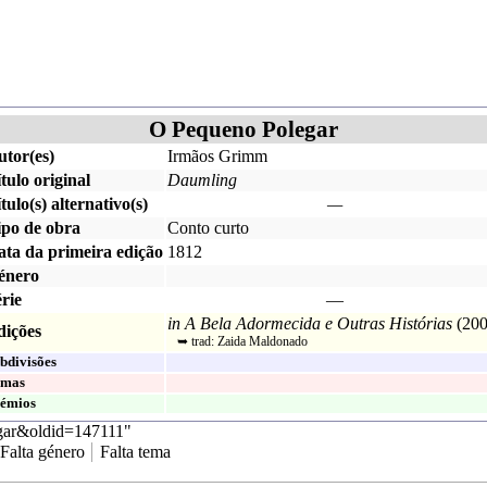
O Pequeno Polegar
utor(es)
Irmãos Grimm
tulo original
Daumling
tulo(s) alternativo(s)
—
ipo de obra
Conto curto
ata da primeira edição
1812
énero
rie
—
in
A Bela Adormecida e Outras Histórias
(
20
dições
➥ trad:
Zaida Maldonado
bdivisões
emas
émios
egar&oldid=147111
"
Falta género
Falta tema