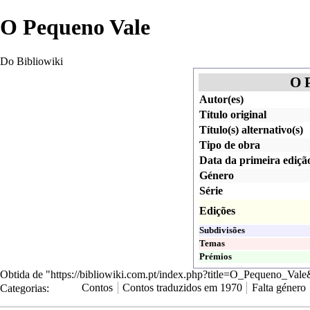
O Pequeno Vale
Do Bibliowiki
O 
Autor(es)
Título original
Título(s) alternativo(s)
Tipo de obra
Data da primeira ediçã
Género
Série
Edições
Subdivisões
Temas
Prémios
Obtida de "
https://bibliowiki.com.pt/index.php?title=O_Pequeno_Va
Categorias
:
Contos
Contos traduzidos em 1970
Falta género