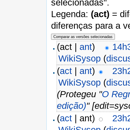
selecionadas".
Legenda:
(act)
= di
diferenças para a v
(act |
ant
)
14h
WikiSysop
(
discu
(
act
|
ant
)
23h
WikiSysop
(
discu
(Protegeu "
O Regr
edição)
" [edit=sy
(
act
| ant)
23h
WikiSysop
(
discu