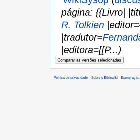
página: {{Livro| |
R. Tolkien
|editor={
|tradutor=
Fernand
|editora=[[P...)
Política de privacidade
Sobre o Bibliowiki
Exoneração 