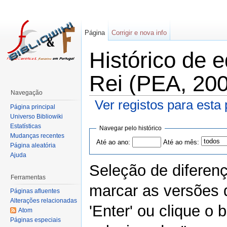
Página
Corrigir e nova info
Histórico de 
Rei (PEA, 200
Navegação
Ver registos para esta
Página principal
Universo Bibliowiki
Estatísticas
Navegar pelo histórico
Mudanças recentes
Até ao ano:
Até ao mês:
Página aleatória
Ajuda
Seleção de diferen
Ferramentas
marcar as versões 
Páginas afluentes
Alterações relacionadas
'Enter' ou clique o
Atom
Páginas especiais