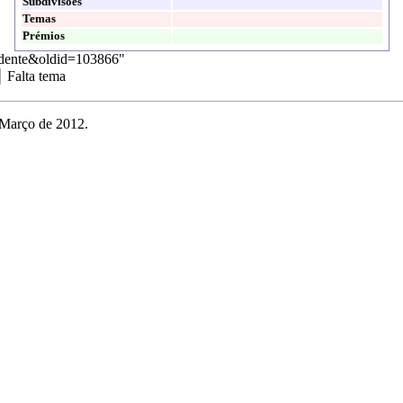
Subdivisões
Temas
Prémios
ridente&oldid=103866
"
Falta tema
 Março de 2012.