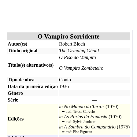
O Vampiro Sorridente
Autor(es)
Robert Bloch
Título original
The Grinning Ghoul
O Riso do Vampiro
Título(s) alternativo(s)
O Vampiro Zombeteiro
Tipo de obra
Conto
Data da primeira edição
1936
Género
Série
—
in
No Mundo do Terror
(
1970
)
➥ trad:
Teresa Curvelo
in
Às Portas da Fantasia
(
1970
)
Edições
➥ trad:
Sylvia Jambeiro
in
A Sombra do Campanário
(
1975
)
➥ trad:
Elsa Figueira