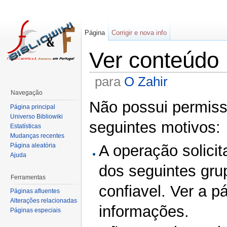
Página
Corrigir e nova info
Ver conteúdo
para
O Zahir
Navegação
Não possui permissã
Página principal
Universo Bibliowiki
seguintes motivos:
Estatísticas
Mudanças recentes
Página aleatória
A operação solicit
Ajuda
dos seguintes gru
Ferramentas
confiavel. Ver a p
Páginas afluentes
Alterações relacionadas
informações.
Páginas especiais