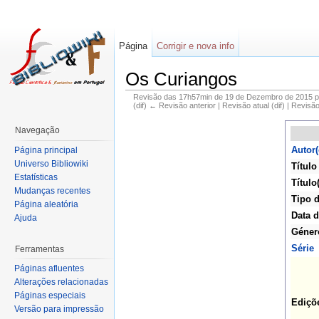
Página
Corrigir e nova info
Os Curiangos
Revisão das 17h57min de 19 de Dezembro de 2015 
(dif) ← Revisão anterior | Revisão atual (dif) | Revisã
Navegação
Autor(
Página principal
Universo Bibliowiki
Título
Estatísticas
Título
Mudanças recentes
Tipo 
Página aleatória
Data d
Ajuda
Géner
Série
Ferramentas
Páginas afluentes
Alterações relacionadas
Páginas especiais
Ediçõ
Versão para impressão