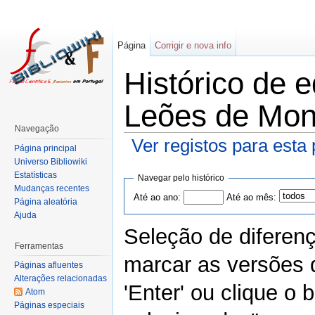
Página
Corrigir e nova info
Histórico de 
Leões de Mon
Navegação
Ver registos para esta
Página principal
Universo Bibliowiki
Estatísticas
Navegar pelo histórico
Mudanças recentes
Até ao ano:
Até ao mês:
Página aleatória
Ajuda
Seleção de diferen
Ferramentas
marcar as versões 
Páginas afluentes
Alterações relacionadas
'Enter' ou clique o
Atom
Páginas especiais