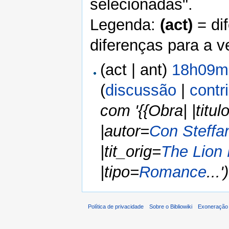
selecionadas".
Legenda:
(act)
= di
diferenças para a v
(act | ant)
18h09mi
(
discussão
|
contr
com '{{Obra| |ti
|autor=
Con Steffa
|tit_orig=
The Lion
|tipo=
Romance
...')
Política de privacidade
Sobre o Bibliowiki
Exoneração 