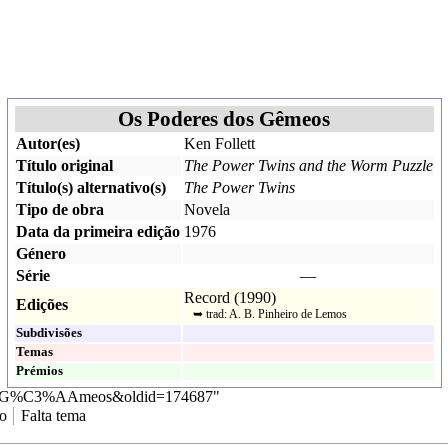
Os Poderes dos Gêmeos
Autor(es)
Ken Follett
Título original
The Power Twins and the Worm Puzzle
Título(s) alternativo(s)
The Power Twins
Tipo de obra
Novela
Data da primeira edição
1976
Género
Série
—
Record
(
1990
)
Edições
➥ trad:
A. B. Pinheiro de Lemos
Subdivisões
Temas
Prémios
s_dos_G%C3%AAmeos&oldid=174687
"
ro
Falta tema