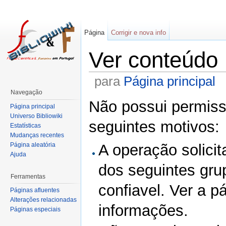
Página
Corrigir e nova info
Ver conteúdo
para
Página principal
Navegação
Não possui permissã
Página principal
Universo Bibliowiki
seguintes motivos:
Estatísticas
Mudanças recentes
Página aleatória
A operação solicit
Ajuda
dos seguintes gru
Ferramentas
confiavel. Ver a p
Páginas afluentes
Alterações relacionadas
informações.
Páginas especiais