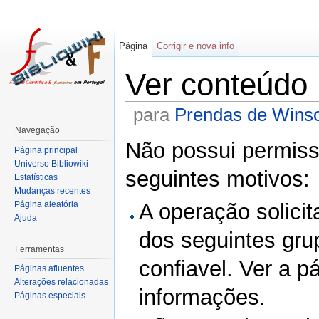
Página
Corrigir e nova info
Ver conteúdo
para
Prendas de Winso
Navegação
Não possui permissã
Página principal
Universo Bibliowiki
seguintes motivos:
Estatísticas
Mudanças recentes
Página aleatória
A operação solicit
Ajuda
dos seguintes gru
Ferramentas
confiavel. Ver a p
Páginas afluentes
Alterações relacionadas
informações.
Páginas especiais