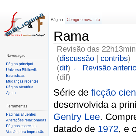
Página
Corrigir e nova info
Rama
Revisão das 22h13min
Navegação
(
discussão
|
contribs
)
Página principal
(
dif
)
← Revisão anterio
Universo Bibliowiki
(dif)
Estatísticas
Mudanças recentes
Página aleatória
Série de
ficção cien
Ajuda
desenvolvida a priní
Ferramentas
Gentry Lee
. Compre
Páginas afluentes
Alterações relacionadas
datado de
1972
, e 
Páginas especiais
Versão para impressão