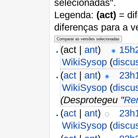
selecionadas".
Legenda:
(act)
= di
diferenças para a v
(act |
ant
)
15h
WikiSysop
(
discu
(
act
|
ant
)
23h
WikiSysop
(
discu
(Desprotegeu "
Re
(
act
|
ant
)
23h
WikiSysop
(
discu