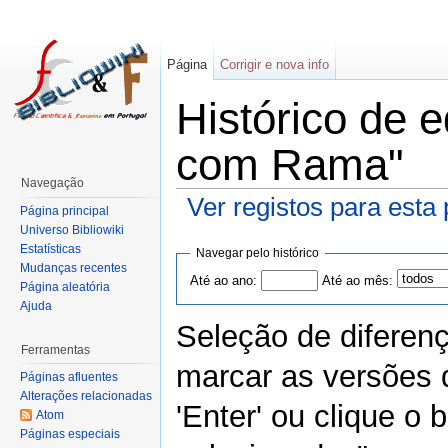
Página
Corrigir e nova info
Histórico de 
com Rama"
Navegação
Ver registos para esta
Página principal
Universo Bibliowiki
Estatísticas
Navegar pelo histórico
Mudanças recentes
Até ao ano:
Até ao mês:
Página aleatória
Ajuda
Seleção de diferen
Ferramentas
marcar as versões 
Páginas afluentes
Alterações relacionadas
'Enter' ou clique o
Atom
Páginas especiais