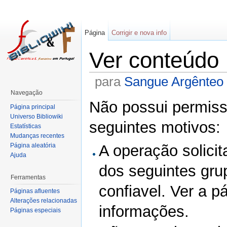
Página
Corrigir e nova info
Ver conteúdo
para
Sangue Argênteo
Navegação
Não possui permissã
Página principal
Universo Bibliowiki
seguintes motivos:
Estatísticas
Mudanças recentes
Página aleatória
A operação solicit
Ajuda
dos seguintes gru
Ferramentas
confiavel. Ver a p
Páginas afluentes
Alterações relacionadas
informações.
Páginas especiais