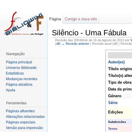
Página
Corrigir e nova info
Silêncio - Uma Fábula
Revisão das 00h46min de 16 de Agosto de 2012 por
(
dif
)
← Revisão anterior
| Revisão atual (dif) | Revisã
Navegação
Autor(es)
Página principal
Universo Bibliowiki
Título origin
Estatísticas
Título(s) alte
Mudanças recentes
Tipo de obra
Página aleatória
Data da prim
Ajuda
Género
Série
Ferramentas
Páginas afluentes
Edições
Alterações relacionadas
Subdivisões
Páginas especiais
Versão para impressão
Temas