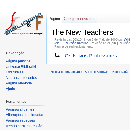
Página
Corrigir e nova info
The New Teachers
Revisão das 03h13min de 2 de Maio de 2008 por
Wik
(
dif
)
← Revisão anterior
| Revisão atual (dif) | Revisã
Página de redirecionamento
Navegação
Os Novos Professores
Página principal
Universo Bibliowiki
Política de privacidade
Sobre o Bibliowiki
Exoneração 
Estatísticas
Mudanças recentes
Página aleatória
Ajuda
Ferramentas
Páginas afluentes
Alterações relacionadas
Páginas especiais
Versão para impressão