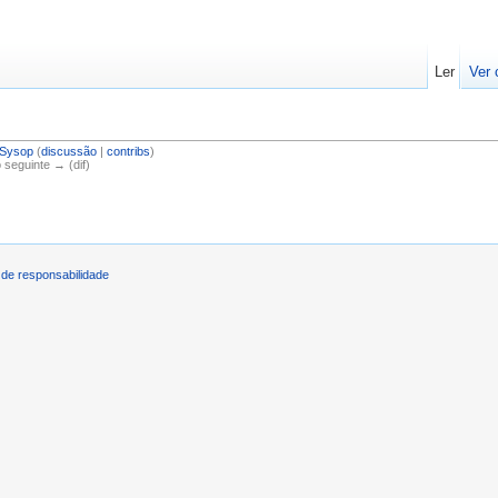
Ler
Ver 
iSysop
(
discussão
|
contribs
)
o seguinte → (dif)
de responsabilidade