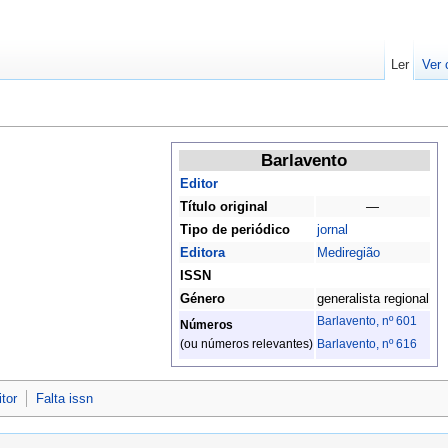
Ler
Ver 
Barlavento
Editor
Título original
—
Tipo de periódico
jornal
Editora
Mediregião
ISSN
Género
generalista regional
Barlavento, nº 601
Números
Barlavento, nº 616
(ou números relevantes)
itor
Falta issn