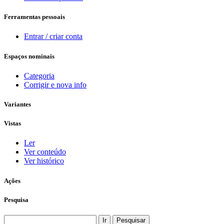
Ferramentas pessoais
Entrar / criar conta
Espaços nominais
Categoria
Corrigir e nova info
Variantes
Vistas
Ler
Ver conteúdo
Ver histórico
Ações
Pesquisa