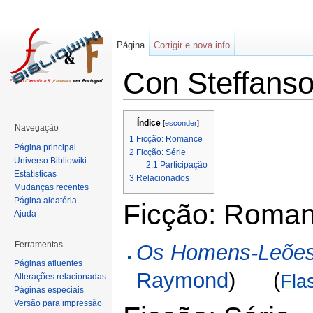
Página
Corrigir e nova info
Con Steffans
Índice
[
esconder
]
Navegação
1
Ficção: Romance
Página principal
2
Ficção: Série
Universo Bibliowiki
2.1
Participação
Estatísticas
3
Relacionados
Mudanças recentes
Página aleatória
Ficção: Roma
Ajuda
Ferramentas
Os Homens-Leões
Páginas afluentes
Raymond
) (
Fla
Alterações relacionadas
Páginas especiais
Versão para impressão