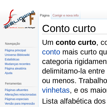
Página
Corrigir e nova info
Conto curto
Um
conto curto
, c
Navegação
conto
mais curto qu
Página principal
Universo Bibliowiki
categoria rigidamen
Estatísticas
Mudanças recentes
Página aleatória
delimitamo-la entre
Ajuda
ou menos. Trabalho
Ferramentas
vinhetas
, e os mai
Páginas afluentes
Alterações relacionadas
Lista alfabética do
Páginas especiais
Versão para impressão