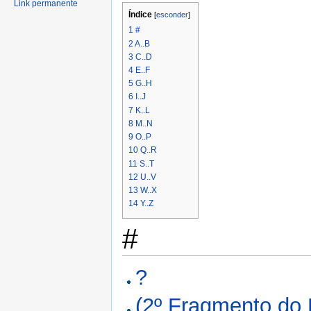
Link permanente
Índice
[
esconder
]
1
#
2
A..B
3
C..D
4
E..F
5
G..H
6
I..J
7
K..L
8
M..N
9
O..P
10
Q..R
11
S..T
12
U..V
13
W..X
14
Y..Z
#
?
(2º Fragmento do 