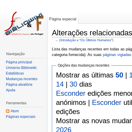
Página especial
Alterações relacionada
←
(Introdução a "Os Últimos Humanos")
Lista das mudanças recentes em todas as pági
Navegação
categoria fornecida). As suas
páginas vigiadas
Página principal
Opções das mudanças recentes
Universo Bibliowiki
Mostrar as últimas
50
|
Estatísticas
Mudanças recentes
14
|
30
dias
Página aleatória
Ajuda
Esconder
edições meno
anónimos |
Esconder
uti
Ferramentas
edições
Atom
Páginas especiais
Mostrar as novas mudan
2026