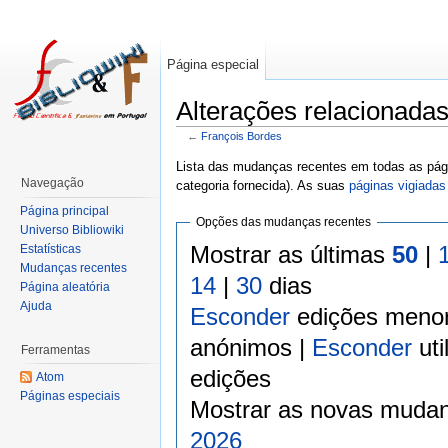
Página especial
Alterações relacionada
←
François Bordes
Lista das mudanças recentes em todas as pági
Navegação
categoria fornecida). As suas
páginas vigiadas
Página principal
Opções das mudanças recentes
Universo Bibliowiki
Mostrar as últimas
50
|
Estatísticas
Mudanças recentes
14
|
30
dias
Página aleatória
Ajuda
Esconder
edições meno
anónimos |
Esconder
uti
Ferramentas
edições
Atom
Páginas especiais
Mostrar as novas mudan
2026