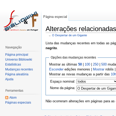
Página especial
Alterações relacionada
←
O Despertar de um Gigante
Lista das mudanças recentes em todas as pági
Navegação
negrito
.
Página principal
Opções das mudanças recentes
Universo Bibliowiki
Mostrar as últimas
50
|
100
|
250
|
500
mudan
Estatísticas
Esconder
edições menores |
Mostrar
robôs 
Mudanças recentes
Mostrar as novas mudanças a partir das
10h
Página aleatória
Ajuda
Espaço nominal:
Nome da página:
Ferramentas
Atom
Não ocorreram alterações em páginas para as q
Páginas especiais