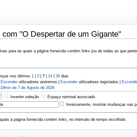
s com "O Despertar de um Gigante"
nas para as quais a página fornecida contém links (ou de todas as que pert
ças nos últimos
1
|
3
|
7
|
14
|
30
dias
|
Esconder
utilizadores anónimos |
Esconder
utilizadores registados |
Esconde
19min de 7 de Agosto de 2026
Inverter seleção
Espaço nominal associado
Inversamente, mostrar mudanças nas pá
uais a página fornecida contém links, no intervalo de tempo escolhido.