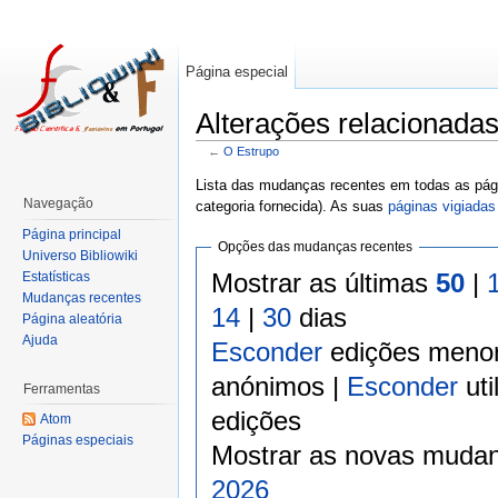
Página especial
Alterações relacionada
←
O Estrupo
Lista das mudanças recentes em todas as pági
Navegação
categoria fornecida). As suas
páginas vigiadas
Página principal
Opções das mudanças recentes
Universo Bibliowiki
Mostrar as últimas
50
|
Estatísticas
Mudanças recentes
14
|
30
dias
Página aleatória
Ajuda
Esconder
edições meno
anónimos |
Esconder
uti
Ferramentas
edições
Atom
Páginas especiais
Mostrar as novas mudan
2026