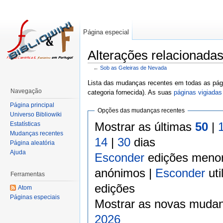
Página especial
Alterações relacionada
←
Sob as Geleiras de Nevada
Lista das mudanças recentes em todas as pági
Navegação
categoria fornecida). As suas
páginas vigiadas
Página principal
Opções das mudanças recentes
Universo Bibliowiki
Mostrar as últimas
50
|
Estatísticas
Mudanças recentes
14
|
30
dias
Página aleatória
Ajuda
Esconder
edições meno
anónimos |
Esconder
uti
Ferramentas
edições
Atom
Páginas especiais
Mostrar as novas mudan
2026