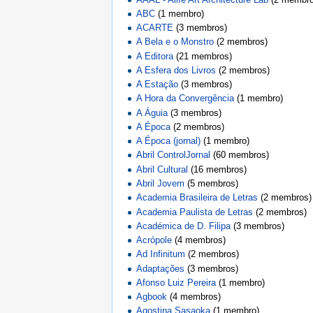
ABC
‏‎ (1 membro)
ACARTE
‏‎ (3 membros)
A Bela e o Monstro
‏‎ (2 membros)
A Editora
‏‎ (21 membros)
A Esfera dos Livros
‏‎ (2 membros)
A Estação
‏‎ (3 membros)
A Hora da Convergência
‏‎ (1 membro)
A Águia
‏‎ (3 membros)
A Época
‏‎ (2 membros)
A Época (jornal)
‏‎ (1 membro)
Abril ControlJornal
‏‎ (60 membros)
Abril Cultural
‏‎ (16 membros)
Abril Jovem
‏‎ (5 membros)
Academia Brasileira de Letras
‏‎ (2 membros)
Academia Paulista de Letras
‏‎ (2 membros)
Académica de D. Filipa
‏‎ (3 membros)
Acrópole
‏‎ (4 membros)
Ad Infinitum
‏‎ (2 membros)
Adaptações
‏‎ (3 membros)
Afonso Luiz Pereira
‏‎ (1 membro)
Agbook
‏‎ (4 membros)
Agostina Sasaoka
‏‎ (1 membro)