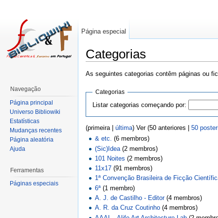
Página especial
Categorias
As seguintes categorias contêm páginas ou fi
Navegação
Categorias
Página principal
Listar categorias começando por:
Universo Bibliowiki
Estatísticas
(primeira |
última
) Ver (50 anteriores |
50 poster
Mudanças recentes
& etc.
‏‎ (6 membros)
Página aleatória
(Sic)Idea
‏‎ (2 membros)
Ajuda
101 Noites
‏‎ (2 membros)
11x17
‏‎ (91 membros)
Ferramentas
1ª Convenção Brasileira de Ficção Científi
Páginas especiais
6ª
‏‎ (1 membro)
A. J. de Castilho - Editor
‏‎ (4 membros)
A. R. da Cruz Coutinho
‏‎ (4 membros)
AAAL - Alife Art Architecture Lab
‏‎ (2 membr