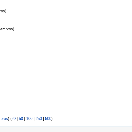
ros)
 membros)
iores
) (
20
|
50
|
100
|
250
|
500
).