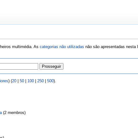
cheiros multimédia. As
categorias não utilizadas
não são apresentadas nesta 
iores
) (
20
|
50
|
100
|
250
|
500
).
ca
‏‎ (2 membros)
os)