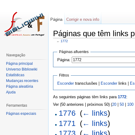
Página
Corrigir e nova info
Páginas que têm links p
←
1772
Páginas afluentes
Navegação
Página:
Página principal
Universo Bibliowiki
Estatísticas
Filtros
Mudanças recentes
Esconder
transclusões |
Esconder
links |
Es
Página aleatória
Ajuda
As seguintes páginas têm links para
1772
:
Ver (50 anteriores | próximos 50) (
20
|
50
|
100
Ferramentas
1776
‎
(
← links
)
Páginas especiais
1771
‎
(
← links
)
1773
‎
(
← links
)