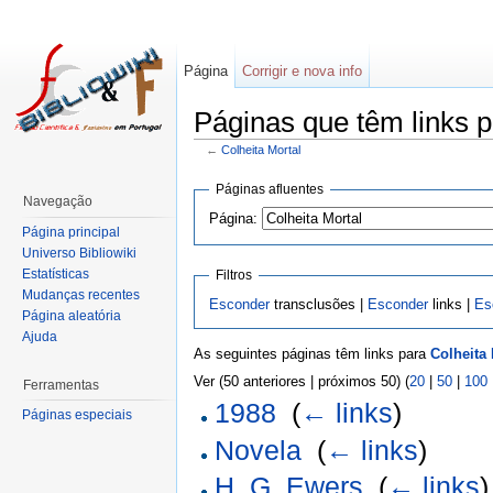
Página
Corrigir e nova info
Páginas que têm links p
←
Colheita Mortal
Páginas afluentes
Navegação
Página:
Página principal
Universo Bibliowiki
Estatísticas
Filtros
Mudanças recentes
Esconder
transclusões |
Esconder
links |
Es
Página aleatória
Ajuda
As seguintes páginas têm links para
Colheita 
Ver (50 anteriores | próximos 50) (
20
|
50
|
100
Ferramentas
1988
‎
(
← links
)
Páginas especiais
Novela
‎
(
← links
)
H. G. Ewers
‎
(
← links
)