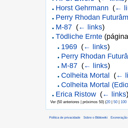
Horst Gehrmann
‎
(
← l
Perry Rhodan Futurâm
M-87
‎
(
← links
)
Tödliche Ernte
(página
1969
‎
(
← links
)
Perry Rhodan Futurâ
M-87
‎
(
← links
)
Colheita Mortal
‎
(
← l
Colheita Mortal (Edi
Erica Ristow
‎
(
← links
Ver (50 anteriores | próximos 50) (
20
|
50
|
100
Política de privacidade
Sobre o Bibliowiki
Exoneração 