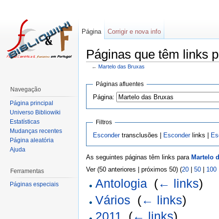
Página
Corrigir e nova info
Páginas que têm links p
←
Martelo das Bruxas
Páginas afluentes
Navegação
Página:
Página principal
Universo Bibliowiki
Estatísticas
Filtros
Mudanças recentes
Esconder
transclusões |
Esconder
links |
Es
Página aleatória
Ajuda
As seguintes páginas têm links para
Martelo 
Ver (50 anteriores | próximos 50) (
20
|
50
|
100
Ferramentas
Antologia
‎
(
← links
)
Páginas especiais
Vários
‎
(
← links
)
2011
‎
(
← links
)