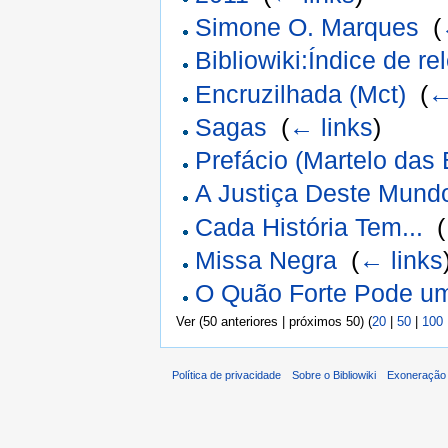
Simone O. Marques
‎
(
Bibliowiki:Índice de r
Encruzilhada (Mct)
‎
(
←
Sagas
‎
(
← links
)
Prefácio (Martelo das
A Justiça Deste Mund
Cada História Tem...
‎
(
Missa Negra
‎
(
← links
O Quão Forte Pode um
Ver (50 anteriores | próximos 50) (
20
|
50
|
100
Política de privacidade
Sobre o Bibliowiki
Exoneração 