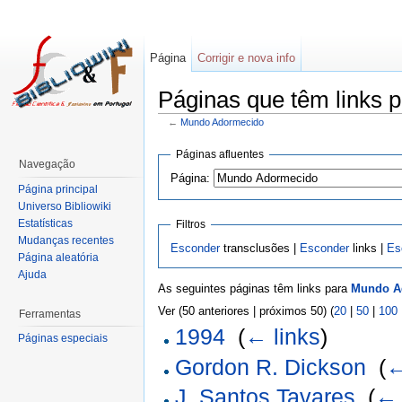
Página
Corrigir e nova info
Páginas que têm links 
←
Mundo Adormecido
Páginas afluentes
Navegação
Página:
Página principal
Universo Bibliowiki
Estatísticas
Filtros
Mudanças recentes
Esconder
transclusões |
Esconder
links |
Es
Página aleatória
Ajuda
As seguintes páginas têm links para
Mundo A
Ver (50 anteriores | próximos 50) (
20
|
50
|
100
Ferramentas
1994
‎
(
← links
)
Páginas especiais
Gordon R. Dickson
‎
(
←
J. Santos Tavares
‎
(
← 