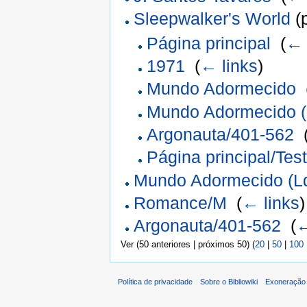
Sleepwalker's World
(p
Página principal
‎
(
← 
1971
‎
(
← links
)
Mundo Adormecido
‎
Mundo Adormecido (
Argonauta/401-562
‎
Página principal/Tes
Mundo Adormecido (L
Romance/M
‎
(
← links
)
Argonauta/401-562
‎
(
←
Ver (50 anteriores | próximos 50) (
20
|
50
|
100
Política de privacidade
Sobre o Bibliowiki
Exoneração 