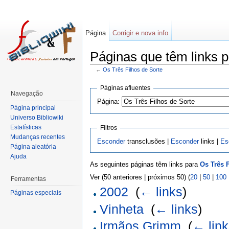
Página
Corrigir e nova info
Páginas que têm links p
←
Os Três Filhos de Sorte
Páginas afluentes
Navegação
Página:
Página principal
Universo Bibliowiki
Estatísticas
Filtros
Mudanças recentes
Esconder
transclusões |
Esconder
links |
Es
Página aleatória
Ajuda
As seguintes páginas têm links para
Os Três 
Ver (50 anteriores | próximos 50) (
20
|
50
|
100
Ferramentas
2002
‎
(
← links
)
Páginas especiais
Vinheta
‎
(
← links
)
Irmãos Grimm
‎
(
← lin