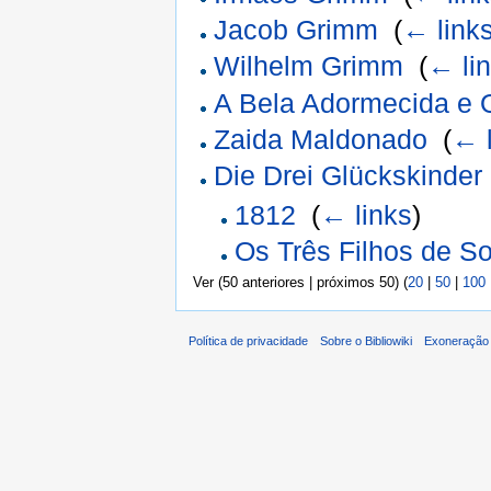
Jacob Grimm
‎
(
← link
Wilhelm Grimm
‎
(
← li
A Bela Adormecida e O
Zaida Maldonado
‎
(
← 
Die Drei Glückskinder
1812
‎
(
← links
)
Os Três Filhos de So
Ver (50 anteriores | próximos 50) (
20
|
50
|
100
Política de privacidade
Sobre o Bibliowiki
Exoneração 