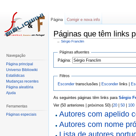
Página
Corrigir e nova info
Páginas que têm links p
←
Sérgio Franclim
Páginas afluentes
Navegação
Página:
Página principal
Universo Bibliowiki
Estatísticas
Filtros
Mudanças recentes
Esconder
transclusões |
Esconder
links |
Es
Página aleatória
Ajuda
As seguintes páginas têm links para
Sérgio F
Ver (50 anteriores | próximos 50) (
20
|
50
|
100
Ferramentas
Autores com apelido 
Páginas especiais
Autores com nome pró
Lista de autores port