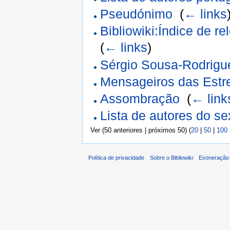
Pseudónimo
‎
(
← links
Bibliowiki:Índice de r
(
← links
)
Sérgio Sousa-Rodrigu
Mensageiros das Estre
Assombração
‎
(
← link
Lista de autores do s
Ver (50 anteriores | próximos 50) (
20
|
50
|
100
Política de privacidade
Sobre o Bibliowiki
Exoneração 