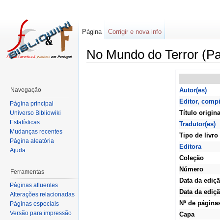
Página
Corrigir e nova info
No Mundo do Terror (P
Navegação
Autor(es)
Editor, comp
Página principal
Título origina
Universo Bibliowiki
Estatísticas
Tradutor(es)
Mudanças recentes
Tipo de livro
Página aleatória
Editora
Ajuda
Coleção
Número
Ferramentas
Data da ediç
Páginas afluentes
Data da ediçã
Alterações relacionadas
Nº de página
Páginas especiais
Versão para impressão
Capa