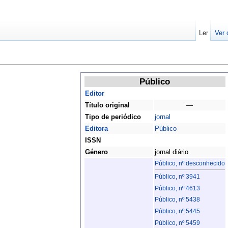
Ler
Ver 
Público
Editor
Título original
—
Tipo de periódico
jornal
Editora
Público
ISSN
Género
jornal diário
Público, nº desconhecido
Público, nº 3941
Público, nº 4613
Público, nº 5438
Público, nº 5445
Público, nº 5459