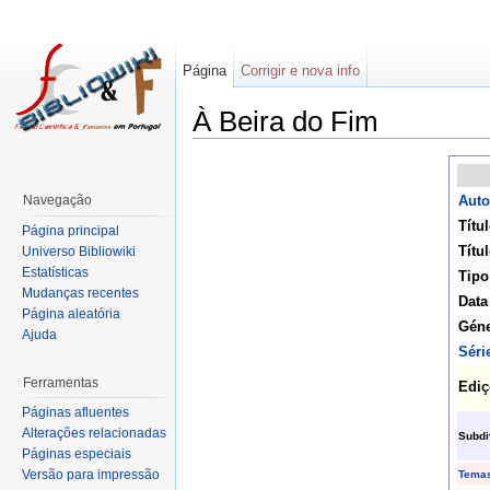
Página
Corrigir e nova info
À Beira do Fim
Navegação
Auto
Títul
Página principal
Títul
Universo Bibliowiki
Estatísticas
Tipo
Mudanças recentes
Data
Página aleatória
Gén
Ajuda
Séri
Ferramentas
Ediç
Páginas afluentes
Alterações relacionadas
Subdi
Páginas especiais
Versão para impressão
Tema