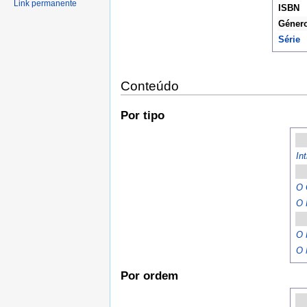
Link permanente
ISBN
Géner
Série
Conteúdo
Por tipo
In
O 
O 
O 
O 
Por ordem