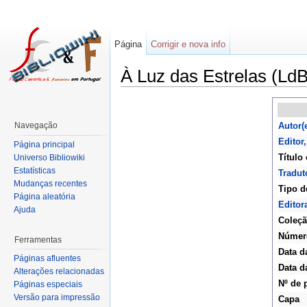
Página
Corrigir e nova info
À Luz das Estrelas (LdB
Navegação
Autor(
Editor
Página principal
Título 
Universo Bibliowiki
Estatísticas
Tradut
Mudanças recentes
Tipo d
Página aleatória
Editor
Ajuda
Coleç
Númer
Ferramentas
Data d
Páginas afluentes
Data d
Alterações relacionadas
Nº de 
Páginas especiais
Versão para impressão
Capa