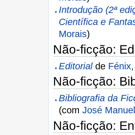
Introdução (2ª edi
Científica e Fant
Morais
)
Não-ficção: Edi
Editorial
de
Fénix
,
Não-ficção: Bib
Bibliografia da Fi
(com
José Manuel
Não-ficção: En