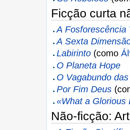
Ficção curta n
A Fosforescência
A Sexta Dimensã
Labirinto
(como
Ál
O Planeta Hope
O Vagabundo das
Por Fim Deus
(co
«What a Glorious
Não-ficção: Ar