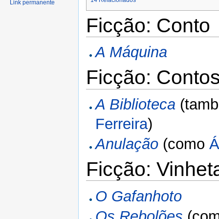
14
Relacionados
Link permanente
Ficção: Conto
A Máquina
Ficção: Contos
A Biblioteca
(tam
Ferreira
)
Anulação
(como
Á
Ficção: Vinhet
O Gafanhoto
Os Rebolões
(co