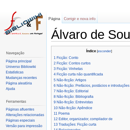
Página
Corrigir e nova info
Álvaro de Sou
Índice
[
esconder
]
Navegação
1
Ficção: Conto
Página principal
2
Ficção: Contos curtos
Universo Bibliowiki
3
Ficção: Vinhetas
Estatísticas
4
Ficção curta não quantificada
Mudanças recentes
5
Não-ficção: Artigos
Página aleatória
6
Não-ficção: Prefácios, postácios e introduções
Ajuda
7
Não-ficção: Editorial
8
Não-ficção: Bibliografia
Ferramentas
9
Não-ficção: Entrevistas
10
Não-ficção: Apêndice
Páginas afluentes
11
Poema
Alterações relacionadas
12
Editor, organizador, compilador de
Páginas especiais
13
Traduções: Ficção curta
Versão para impressão