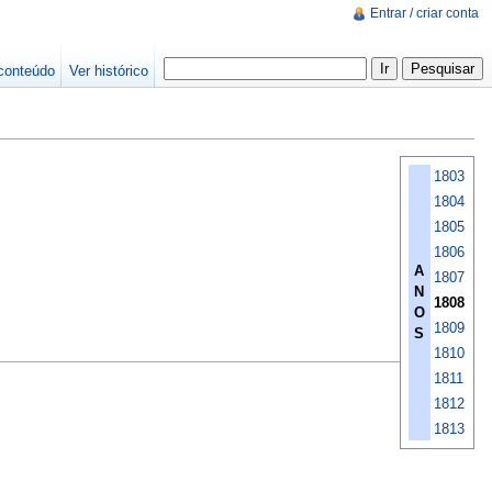
Entrar / criar conta
conteúdo
Ver histórico
1803
1804
1805
1806
A
1807
N
1808
O
1809
S
1810
1811
1812
1813