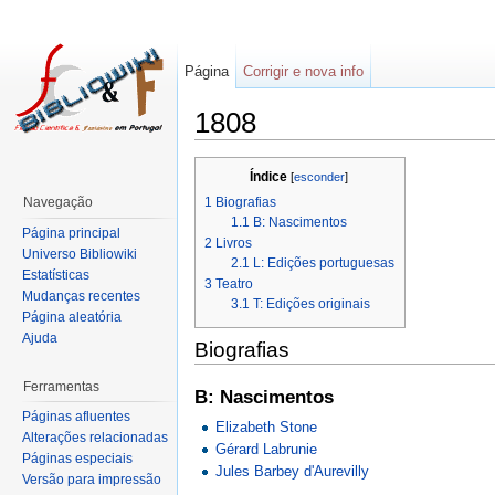
Página
Corrigir e nova info
1808
Índice
[
esconder
]
1
Biografias
Navegação
1.1
B: Nascimentos
Página principal
2
Livros
Universo Bibliowiki
2.1
L: Edições portuguesas
Estatísticas
3
Teatro
Mudanças recentes
3.1
T: Edições originais
Página aleatória
Ajuda
Biografias
Ferramentas
B: Nascimentos
Páginas afluentes
Elizabeth Stone
Alterações relacionadas
Gérard Labrunie
Páginas especiais
Jules Barbey d'Aurevilly
Versão para impressão