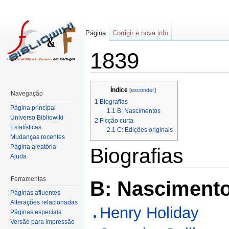
Página
Corrigir e nova info
1839
Índice
[
esconder
]
Navegação
1
Biografias
Página principal
1.1
B: Nascimentos
Universo Bibliowiki
2
Ficção curta
Estatísticas
2.1
C: Edições originais
Mudanças recentes
Página aleatória
Biografias
Ajuda
Ferramentas
B: Nasciment
Páginas afluentes
Alterações relacionadas
Henry Holiday
Páginas especiais
Versão para impressão