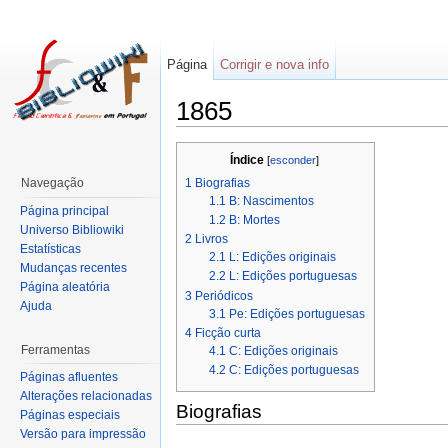
Página
Corrigir e nova info
1865
Índice
[
esconder
]
1
Biografias
Navegação
1.1
B: Nascimentos
Página principal
1.2
B: Mortes
Universo Bibliowiki
2
Livros
Estatísticas
2.1
L: Edições originais
Mudanças recentes
2.2
L: Edições portuguesas
Página aleatória
3
Periódicos
Ajuda
3.1
Pe: Edições portuguesas
4
Ficção curta
Ferramentas
4.1
C: Edições originais
4.2
C: Edições portuguesas
Páginas afluentes
Alterações relacionadas
Biografias
Páginas especiais
Versão para impressão