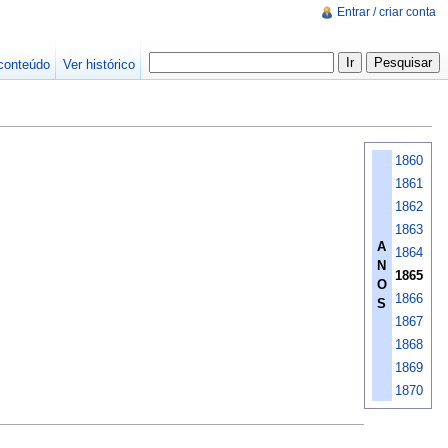
Entrar / criar conta
conteúdo
Ver histórico
1860
1861
1862
1863
A
1864
N
1865
O
1866
S
1867
1868
1869
1870