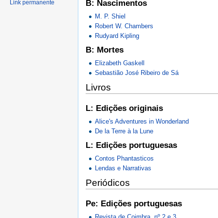
B: Nascimentos
Link permanente
M. P. Shiel
Robert W. Chambers
Rudyard Kipling
B: Mortes
Elizabeth Gaskell
Sebastião José Ribeiro de Sá
Livros
L: Edições originais
Alice's Adventures in Wonderland
De la Terre à la Lune
L: Edições portuguesas
Contos Phantasticos
Lendas e Narrativas
Periódicos
Pe: Edições portuguesas
Revista de Coimbra, nº 2 e 3