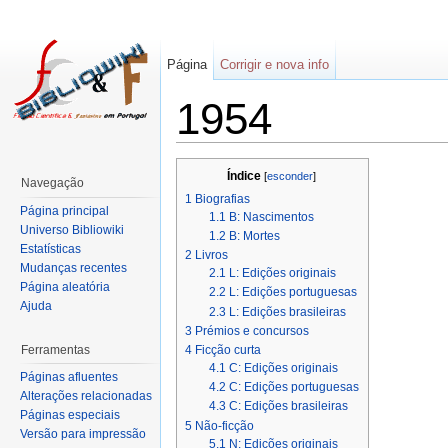
Página
Corrigir e nova info
1954
Índice
[
esconder
]
Navegação
1
Biografias
Página principal
1.1
B: Nascimentos
Universo Bibliowiki
1.2
B: Mortes
Estatísticas
2
Livros
Mudanças recentes
2.1
L: Edições originais
Página aleatória
2.2
L: Edições portuguesas
Ajuda
2.3
L: Edições brasileiras
3
Prémios e concursos
Ferramentas
4
Ficção curta
4.1
C: Edições originais
Páginas afluentes
4.2
C: Edições portuguesas
Alterações relacionadas
4.3
C: Edições brasileiras
Páginas especiais
5
Não-ficção
Versão para impressão
5.1
N: Edições originais