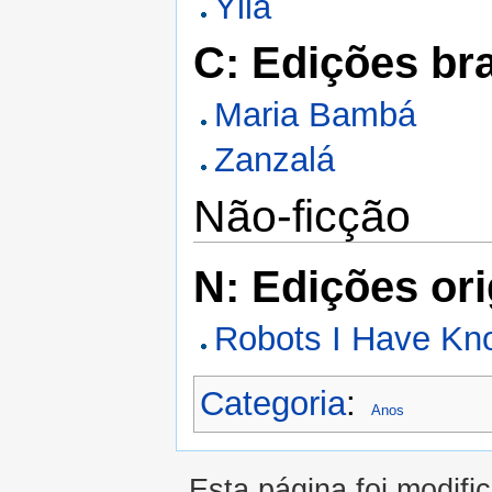
Ylla
C: Edições bra
Maria Bambá
Zanzalá
Não-ficção
N: Edições ori
Robots I Have Kn
Categoria
:
Anos
Esta página foi modifi