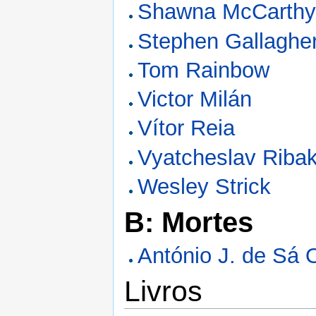
Shawna McCarth
Stephen Gallaghe
Tom Rainbow
Victor Milán
Vítor Reia
Vyatcheslav Riba
Wesley Strick
B: Mortes
António J. de Sá O
Livros