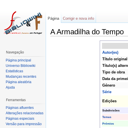
Página
Corrigir e nova info
A Armadilha do Tempo
Navegação
Autor(es)
Título original
Página principal
Título(s) altern
Universo Bibliowiki
Estatísticas
Tipo de obra
Mudanças recentes
Data da primei
Página aleatória
Género
Ajuda
Série
Ferramentas
Edições
Páginas afluentes
Subdivisões
Alterações relacionadas
Temas
Páginas especiais
Prémios
Versão para impressão