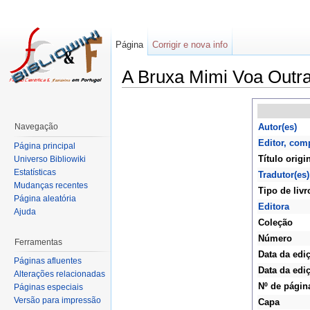
Página
Corrigir e nova info
A Bruxa Mimi Voa Outra
Navegação
Autor(es)
Editor, com
Página principal
Título origi
Universo Bibliowiki
Estatísticas
Tradutor(es)
Mudanças recentes
Tipo de livr
Página aleatória
Editora
Ajuda
Coleção
Número
Ferramentas
Data da edi
Páginas afluentes
Data da ediç
Alterações relacionadas
Nº de págin
Páginas especiais
Versão para impressão
Capa